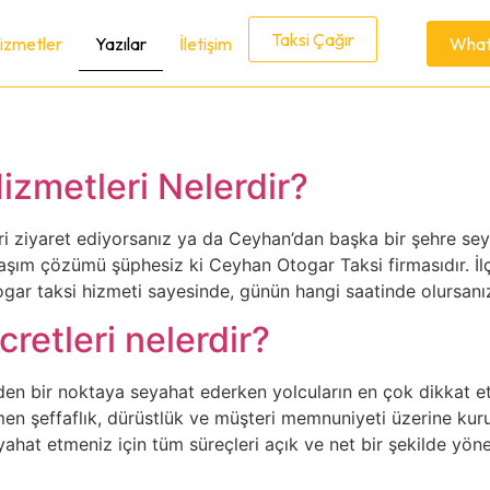
Taksi Çağır
izmetler
Yazılar
İletişim
Whats
zmetleri Nelerdir?
ri ziyaret ediyorsanız ya da Ceyhan’dan başka bir şehre se
laşım çözümü şüphesiz ki Ceyhan Otogar Taksi firmasıdır. İlç
gar taksi hizmeti sayesinde, günün hangi saatinde olursanı
retleri nelerdir?
den bir noktaya seyahat ederken yolcuların en çok dikkat et
en şeffaflık, dürüstlük ve müşteri memnuniyeti üzerine kur
yahat etmeniz için tüm süreçleri açık ve net bir şekilde yön